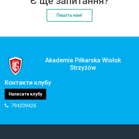
Є ще запитання?
Пишіть нам!
Akademia Piłkarska Wisłok
Strzyżów
Контакти клубу
Написати клубу
794209426