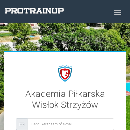
Akademia Piłkarska
Wisłok Strzyżów