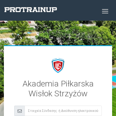
Akademia Piłkarska
Wisłok Strzyżów