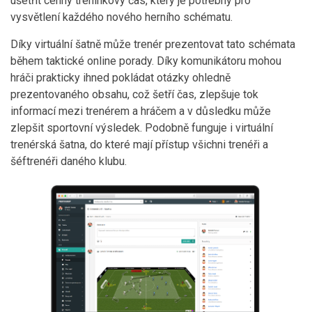
ušetřit cenný tréninkový čas, který je potřebný pro
vysvětlení každého nového herního schématu.
Díky virtuální šatně může trenér prezentovat tato schémata
během taktické online porady. Díky komunikátoru mohou
hráči prakticky ihned pokládat otázky ohledně
prezentovaného obsahu, což šetří čas, zlepšuje tok
informací mezi trenérem a hráčem a v důsledku může
zlepšit sportovní výsledek. Podobně funguje i virtuální
trenérská šatna, do které mají přístup všichni trenéři a
šéftrenéři daného klubu.