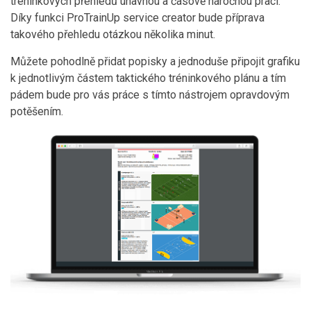
tréninkových přehledů únavnou a časově náročnou prací.
Díky funkci ProTrainUp service creator bude příprava
takového přehledu otázkou několika minut.
Můžete pohodlně přidat popisky a jednoduše připojit grafiku
k jednotlivým částem taktického tréninkového plánu a tím
pádem bude pro vás práce s tímto nástrojem opravdovým
potěšením.