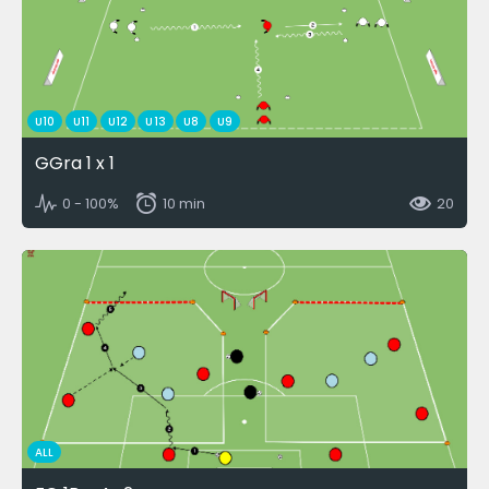
U10
U11
U12
U13
U8
U9
GGra 1 x 1
0 - 100%
10 min
20
ALL