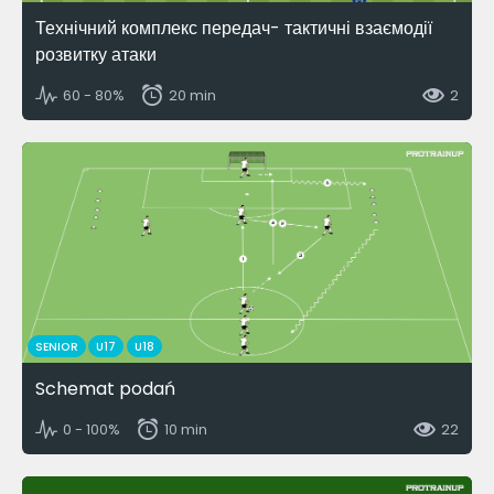
Технічний комплекс передач- тактичні взаємодії
розвитку атаки
60 - 80%
20 min
2
SENIOR
U17
U18
Schemat podań
0 - 100%
10 min
22