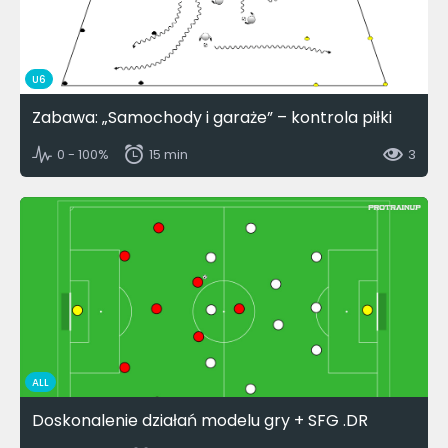
U6
Zabawa: „Samochody i garaże” – kontrola piłki
0 - 100%
15 min
3
ALL
Doskonalenie działań modelu gry + SFG .DR