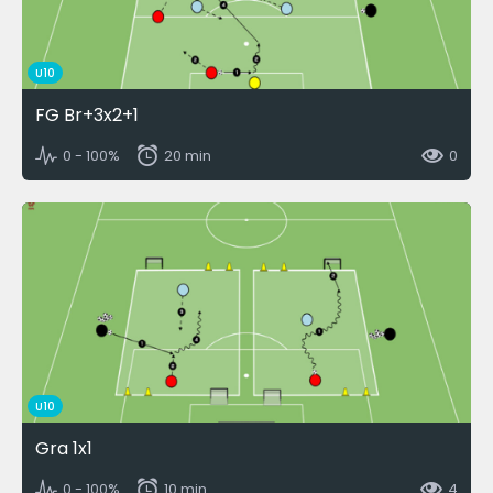
U10
FG Br+3x2+1
0 - 100%
20 min
0
U10
Gra 1x1
0 - 100%
10 min
4