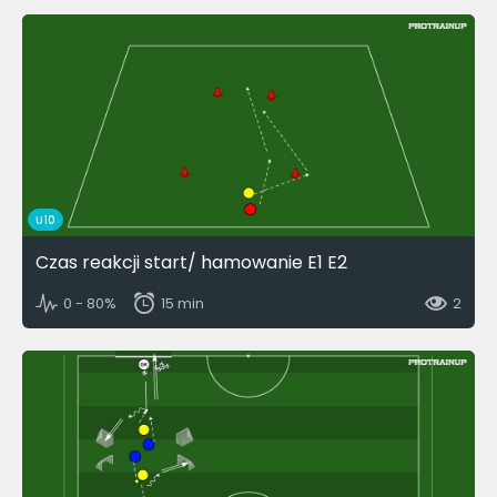
U10
Czas reakcji start/ hamowanie E1 E2
0 - 80%
15 min
2