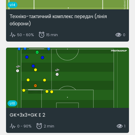
U14
Техніко-тактичний комплекс передач (лінія
оборони)
50 - 60%
15 min
0
U10
GK+3x3+GK E 2
0 - 90%
2 min
1