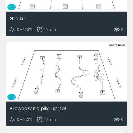
U6
Gra 1x1
0 - 100%
15 min
9
U6
Prowadzenie piłki i strzał
0 - 100%
10 min
6