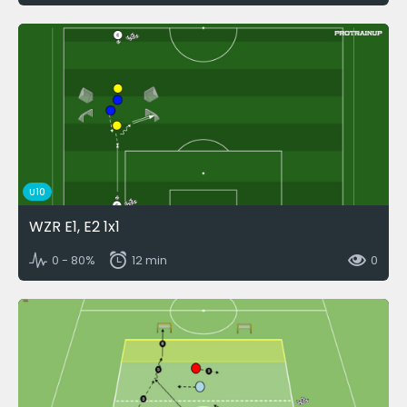
U10
WZR E1, E2 1x1
0 - 80%
12 min
0