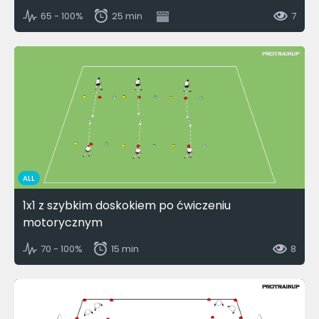
65 - 100%
25 min
7
ALL
1x1 z szybkim doskokiem po ćwiczeniu
motorycznym
70 - 100%
15 min
8