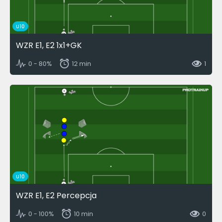
U10
WZR E1, E2 1x1+GK
0 - 80%
12 min
1
U10
WZR E1, E2 Percepcja
0 - 100%
10 min
0