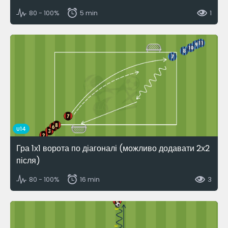
80 - 100%
5 min
1
U14
Гра 1х1 ворота по діагоналі (можливо додавати 2х2
після)
80 - 100%
16 min
3