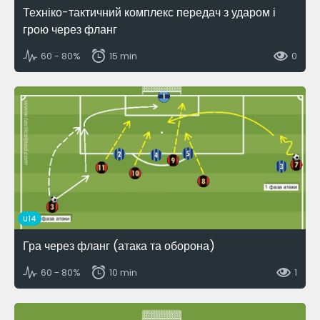
Техніко-тактичний комплекс передач з ударом і
грою через фланг
60 - 80%
15 min
0
U14
Гра через фланг (атака та оборона)
60 - 80%
10 min
1