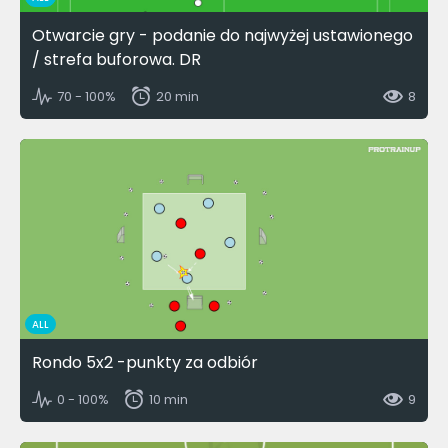
Otwarcie gry - podanie do najwyżej ustawionego
/ strefa buforowa. DR
70 - 100%
20 min
8
ALL
Rondo 5x2 -punkty za odbiór
0 - 100%
10 min
9