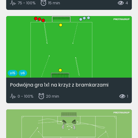
75 - 100%
15 min
4
U15
U6
Podwójna gra 1x1 na krzyż z bramkarzami
0 - 100%
20 min
1