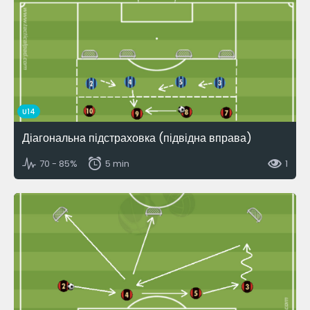
U14
Діагональна підстраховка (підвідна вправа)
70 - 85%
5 min
1