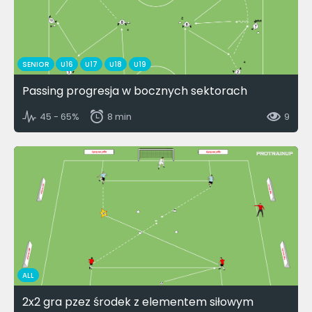
SENIOR
U16
U17
U18
U19
Passing progresja w bocznych sektorach
45 - 65%
8 min
9
ALL
2x2 gra pzez środek z elementem siłowym