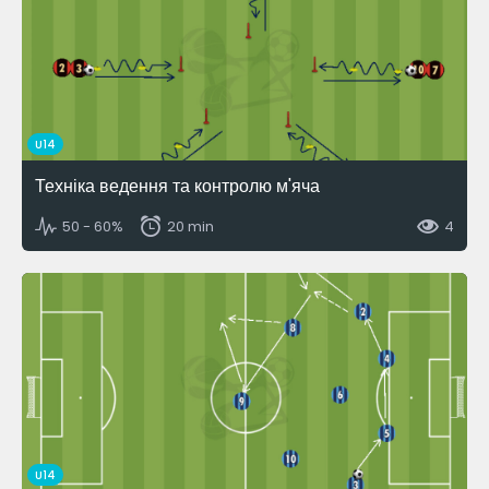
U14
Техніка ведення та контролю м'яча
50 - 60%
20 min
4
U14