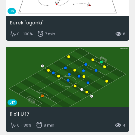
U6
Berek "ogonki"
0 - 100%
7 min
6
U17
11 x11 U 17
0 - 80%
8 min
4