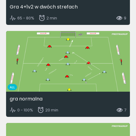
Gra 4+1v2 w dwóch strefach
65 - 80%
2 min
9
ALL
gra normalna
0 - 100%
20 min
7