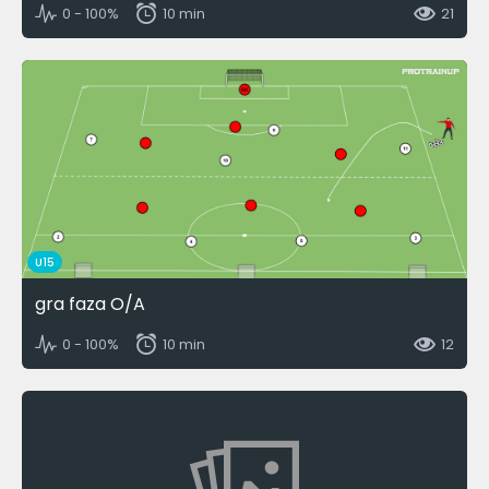
0 - 100%
10 min
21
U15
gra faza O/A
0 - 100%
10 min
12