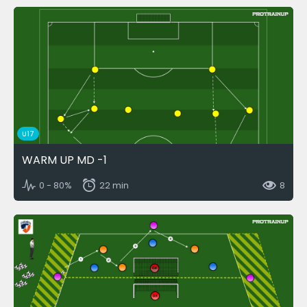
U17
WARM UP MD -1
0 - 80%
22 min
8