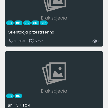
Brak zdjęcia
U13
U14
U15
U16
U17
Orientacja przestrzenna
0 - 35%
5 min
6
Brak zdjęcia
U16
U17
Br + 5 + 1 x 4