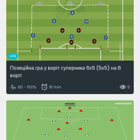
U14
Позиційна гра у воріт суперника 6х5 (5х5) на 6
воріт
80 - 100%
15 min
5