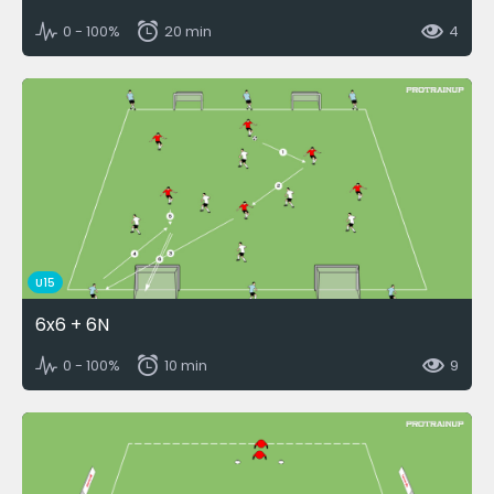
0 - 100%
20 min
4
U15
6x6 + 6N
0 - 100%
10 min
9