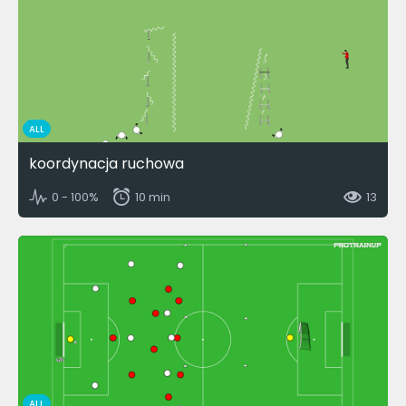
ALL
koordynacja ruchowa
0 - 100%
10 min
13
ALL