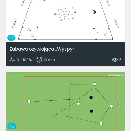
U6
Zabawa ożywiająca „Wyspy”
0 - 100%
10 min
5
ALL