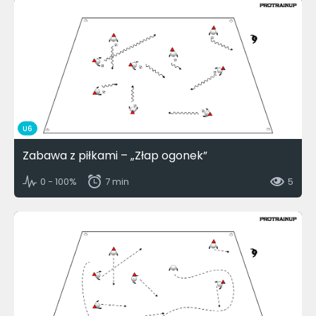
U6
Zabawa z piłkami – „Złap ogonek”
0 - 100%
7 min
5